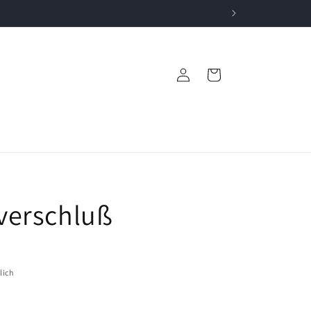
Einloggen
Warenkorb
erschluß
lich