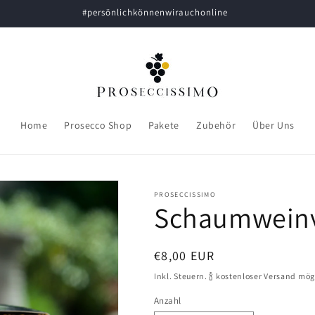
#persönlichkönnenwirauchonline
Home
Prosecco Shop
Pakete
Zubehör
Über Uns
PROSECCISSIMO
Schaumweinv
Normaler
€8,00 EUR
Preis
Inkl. Steuern. 🍾 kostenloser Versand mög
Anzahl
Anzahl