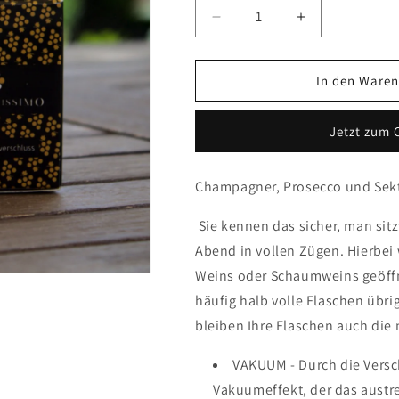
Verringere
Erhöhe
die
die
Menge
Menge
für
für
In den Waren
Schaumweinverschluß
Schaumweinv
Jetzt zum 
Champagner, Prosecco und Sek
Sie kennen das sicher, man si
Abend in vollen Zügen. Hierbei 
Weins oder Schaumweins geöffn
häufig halb volle Flaschen üb
bleiben Ihre Flaschen auch die 
VAKUUM - Durch die Versc
Vakuumeffekt, der das austr